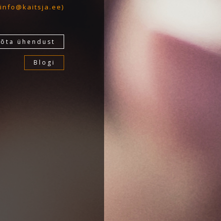
info@kaitsja.ee
)
võta ühendust
Blogi